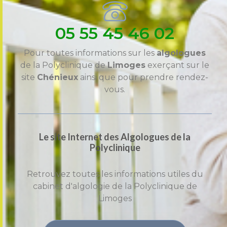
05 55 45 46 02
Pour toutes informations sur les
algologues
de la Polyclinique de
Limoges
exerçant sur le
site
Chénieux
ainsi que pour prendre rendez-
vous.
Le site Internet des Algologues de la
Polyclinique
Retrouvez toutes les informations utiles du
cabinet d'algologie de la Polyclinique de
Limoges